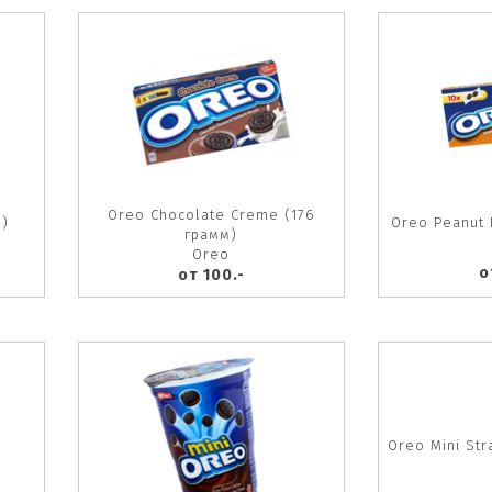
Oreo Chocolate Creme (176
м)
Oreo Peanut 
грамм)
Oreo
о
от 100.-
Oreo Mini Str