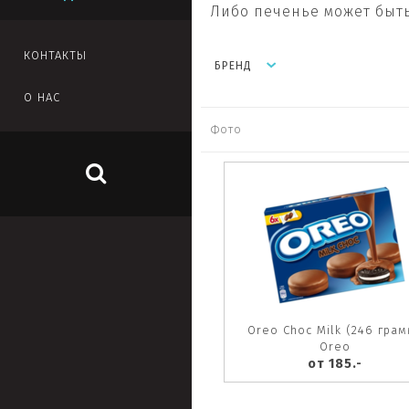
Либо печенье может быт
КОНТАКТЫ
БРЕНД
О НАС
Фото
Oreo Choc Milk (246 грам
Oreo
от 185.-