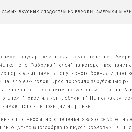
САМЫХ ВКУСНЫХ СЛАДОСТЕЙ ИЗ ЕВРОПЫ, АМЕРИКИ И АЗИ
самое популярное и продаваемое печенье в Америке
 Манхеттене. Фабрика "Челси", на которой всё начи
их пор хранит память популярного бренда и даёт во
 В начале 90-х годов, Орео покорило зарубежные рын
льше печенье стало самым популярным в странах Ази
оганом: "Покрути, лизни, обмакни". На полках супе
 занимает топовые позиции на рынке.
бенностью необычного печенья, являются успешные
вы ощутите многообразие вкусов кремовых начинок