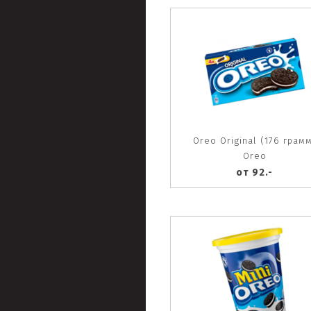
Oreo Original (176 грам
Oreo
от 92.-