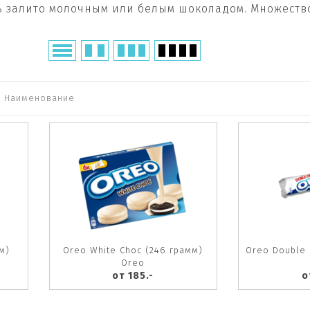
ь залито молочным или белым шоколадом. Множеств
Наименование
м)
Oreo White Choc (246 грамм)
Oreo Double 
Oreo
от 185.-
о