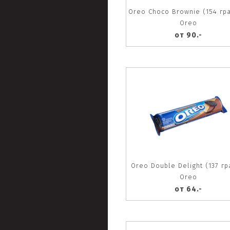
Oreo Choco Brownie (154 гр
Oreo
от 90.-
Oreo Double Delight (137 г
Oreo
от 64.-