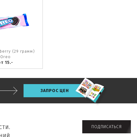
berry (29 грамм)
Oreo
т 15.-
ЗАПРОС ЦЕН
ПОДПИСАТЬСЯ
СТИ.
НИЙ,