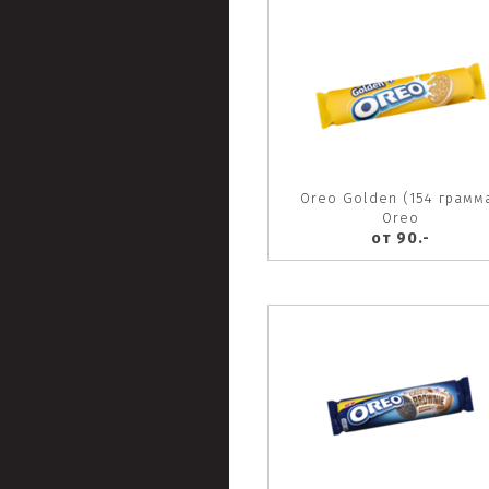
Oreo Golden (154 грамм
Oreo
от 90.-