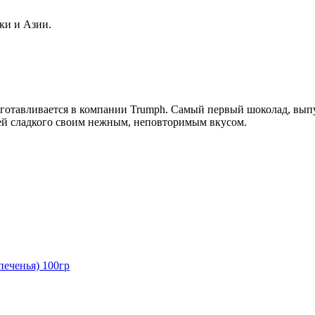
ки и Азии.
изготавливается в компании Trumph. Самый первый шоколад, вып
лей сладкого своим нежным, неповторимым вкусом.
еченья) 100гр