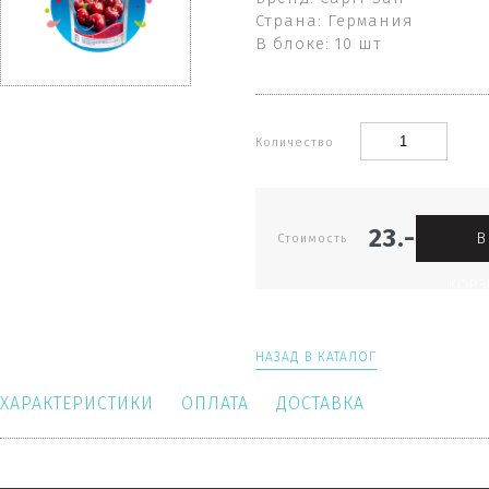
Страна: Германия
В блоке: 10 шт
Количество
23.-
В
Стоимость
КОРЗ
НАЗАД В КАТАЛОГ
ХАРАКТЕРИСТИКИ
ОПЛАТА
ДОСТАВКА