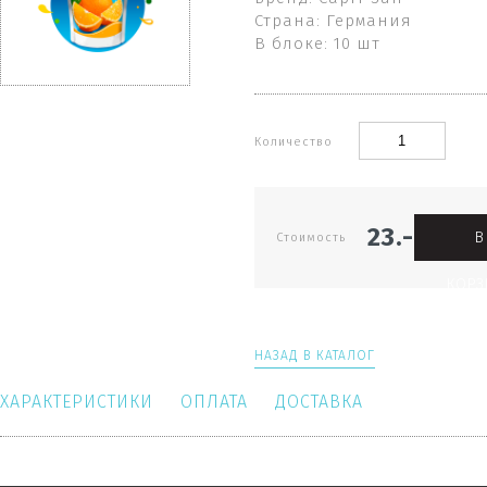
Страна: Германия
В блоке: 10 шт
Количество
23.-
В
Стоимость
КОРЗ
НАЗАД В КАТАЛОГ
ХАРАКТЕРИСТИКИ
ОПЛАТА
ДОСТАВКА