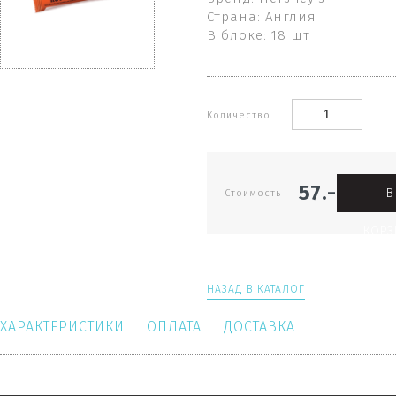
Страна: Англия
В блоке: 18 шт
Количество
57.-
В
Стоимость
КОРЗ
НАЗАД В КАТАЛОГ
ХАРАКТЕРИСТИКИ
ОПЛАТА
ДОСТАВКА