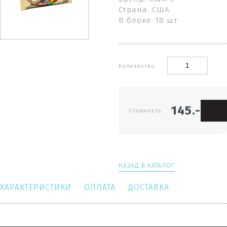
Страна: США
В блоке: 18 шт
Количество
145.-
Стоимость
КО
НАЗАД В КАТАЛОГ
ХАРАКТЕРИСТИКИ
ОПЛАТА
ДОСТАВКА